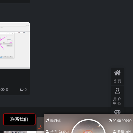
首页
8
0
用户
中心
联系我们
海屿你
00:00 / 00:00
会员
介绍
马也_Crabbit
专辑循环