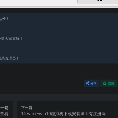
站长！
！
！
务请大家谅解！
！
联系管理员！
分享
收藏
上一篇
下一篇
R 查看
14-win7+win10虚拟机下载安装里面有注册码