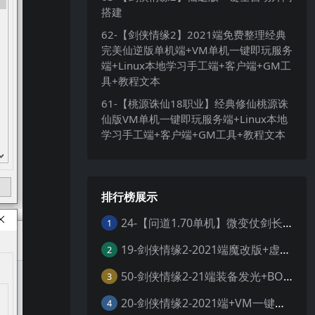
搭建
62-【剑侠情缘2】2021端免费整理经典
完美仙逆版单机端+VM单机一键即玩服务
端+Linux本地学习手工端+客户端+GM工
具+教程文本
61-【桃源诛仙18职业】经典修仙桃源诛
仙版VM单机一键即玩服务端+Linux本地
学习手工端+客户端+GM工具+教程文本
排行榜展示
24-【问道1.70单机】微变仗剑长歌 +带图文攻略 +丰富时装称号坐骑 +GM工具 +虚拟机一键端 +视频安装教学
1
19-剑侠情缘2-2021端魔改版+虚拟单机搭建+高清大屏+视频教程
2
50-剑侠情缘2-21端装备发光+BOSS时间刷新修改+外网服务端整理+一键虚拟机+服务端+客户端+工具
3
20-剑侠情缘2-2021端+VM一键单机+通用视频测试教程
4