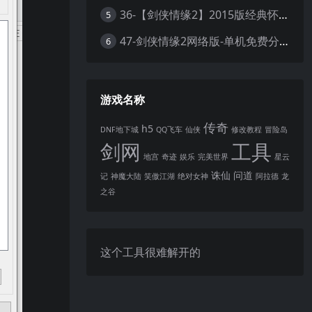
36-【剑侠情缘2】2015版经典怀旧+多副本+脚本修复+GM工具+视频安装教程+虚拟机一键端
5
47-剑侠情缘2网络版-单机免费分享提供大家学习体验
6
游戏名称
传奇
h5
DNF地下城
QQ飞车
仙侠
修改教程
冒险岛
剑网
工具
地宫
奇迹
娱乐
完美世界
星云
诛仙
问道
记
神魔大陆
笑傲江湖
绝对女神
阿拉德
龙
之谷
这个工具很难解开的