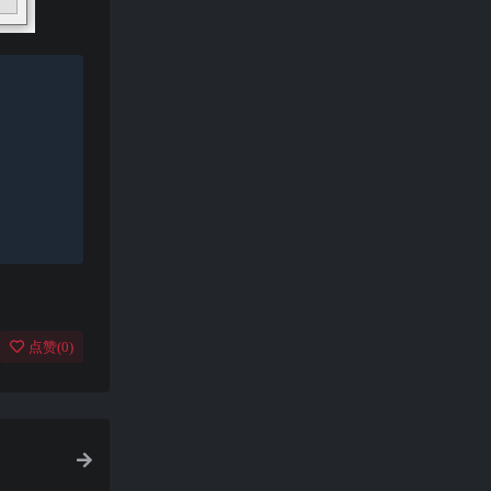
点赞(
0
)