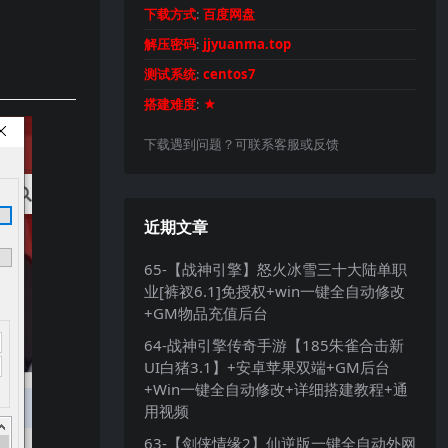
下载方式
:
百度网盘
解压密码
:
jjyuanma.top
测试系统
:
centos7
搭建难度
:
★
下载遇到问题？可联系客服或反馈
近期文章
65-【战神引擎】怒火冰雪三十大陆单职
业[裤衩6.1]免授权+win一键全自动修改
+GM物品充值后台
64-战神引擎传奇手游【185朱雀合击新
UI白猪3.1】+安卓苹果双端+GM后台
+Win一键全自动修改+详细搭建教程+通
用视频
63-【剑侠情缘2】仙逆版一键全自动外网