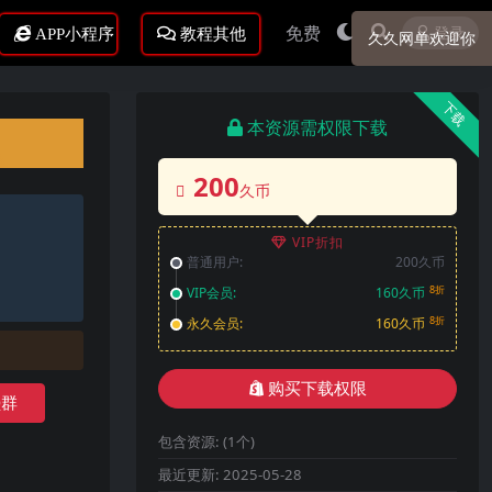
免费
登录
APP小程序
教程其他
久久网单欢迎你
下载
本资源需权限下载
200
久币
VIP折扣
普通用户:
200久币
8折
VIP会员:
160久币
8折
永久会员:
160久币
购买下载权限
Q群
包含资源:
(1个)
最近更新:
2025-05-28