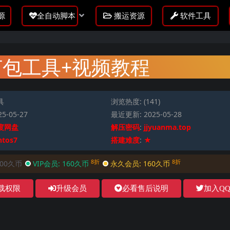
源
全自动脚本
搬运资源
软件工具
打包工具+视频教程
具
浏览热度: (141)
5-05-27
最近更新: 2025-05-28
度网盘
解压密码
:
jjyuanma.top
ntos7
搭建难度
:
★
8折
8折
200久币
VIP会员:
160久币
永久会员:
160久币
载权限
升级会员
必看售后说明
加入Q