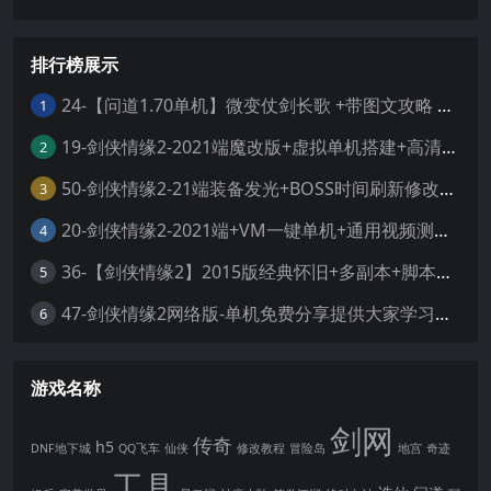
排行榜展示
24-【问道1.70单机】微变仗剑长歌 +带图文攻略 +丰富时装称号坐骑 +GM工具 +虚拟机一键端 +视频安装教学
1
19-剑侠情缘2-2021端魔改版+虚拟单机搭建+高清大屏+视频教程
2
50-剑侠情缘2-21端装备发光+BOSS时间刷新修改+外网服务端整理+一键虚拟机+服务端+客户端+工具
3
20-剑侠情缘2-2021端+VM一键单机+通用视频测试教程
4
36-【剑侠情缘2】2015版经典怀旧+多副本+脚本修复+GM工具+视频安装教程+虚拟机一键端
5
47-剑侠情缘2网络版-单机免费分享提供大家学习体验
6
游戏名称
剑网
传奇
h5
DNF地下城
QQ飞车
仙侠
修改教程
冒险岛
地宫
奇迹
工具