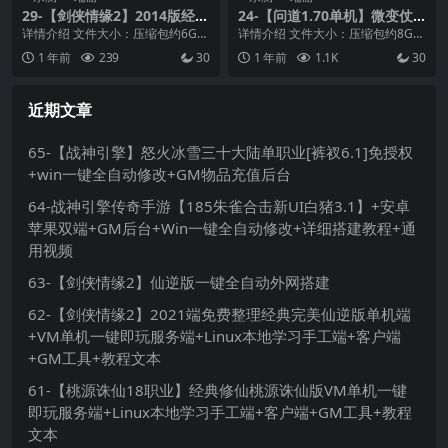
29-【剑侠情缘2】2014版经典
24-【问道1.70单机】微变仗
怀旧降龙端+GM工具+视频安
剑长歌 +带图文攻略 +丰富时
详情介绍 文件大小：压缩包约6G
详情介绍 文件大小：压缩包约8G
装教程+虚拟机一键端
装称号坐骑 +GM工具 +虚拟机
支持系统：win7、win10、win11
支持系统：win7、win10、win11
1 年前
239
30
1 年前
1.1K
30
一键端 +视频安装教学
硬...
硬...
近期文章
65-【战神引擎】怒火冰雪三十大陆单职业[裤衩6.1]免授权
+win一键全自动修改+GM物品充值后台
64-战神引擎传奇手游【185朱雀合击新UI白猪3.1】+安卓
苹果双端+GM后台+Win一键全自动修改+详细搭建教程+通
用视频
63-【剑侠情缘2】仙逆版一键全自动外网搭建
62-【剑侠情缘2】2021端免费整理经典完美仙逆版单机端
+VM单机一键即玩服务端+Linux本地学习手工端+客户端
+GM工具+教程文本
61-【桃源诛仙18职业】经典修仙桃源诛仙版VM单机一键
即玩服务端+Linux本地学习手工端+客户端+GM工具+教程
文本