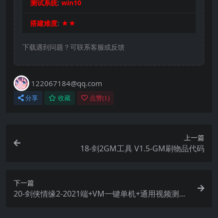
测试系统
:
win10
搭建难度
:
★★
下载遇到问题？可联系客服或反馈
122067184@qq.com
分享
收藏
点赞(
1
)
上一篇
18-剑2GM工具 V1.5-GM刷物品代码
下一篇
20-剑侠情缘2-2021端+VM一键单机+通用视频测试
教程