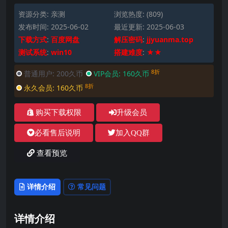
资源分类:
亲测
浏览热度: (809)
发布时间: 2025-06-02
最近更新: 2025-06-03
下载方式
:
百度网盘
解压密码
:
jjyuanma.top
测试系统
:
win10
搭建难度
:
★★
8折
普通用户:
200久币
VIP会员:
160久币
8折
永久会员:
160久币
购买下载权限
升级会员
必看售后说明
加入QQ群
查看预览
详情介绍
常见问题
详情介绍