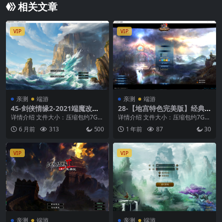
相关文章
VIP
VIP
亲测
端游
亲测
端游
45-剑侠情缘2-2021端魔改版
28-【地宫特色完美版】经典
+虚拟单机搭建+服务端+客户
修仙地宫特色VM单机一键即
详情介绍 文件大小：压缩包约7G
详情介绍 文件大小：压缩包约7G
端+高清大屏+视频教程
玩+Linux本地学习手工服务端
支持系统：win7、win10、win11
支持系统：win7、win10、win11
6 月前
313
500
1 年前
87
30
+教程文本+客户端+GM工具
硬...
硬...
+视频教程
VIP
VIP
亲测
端游
亲测
端游