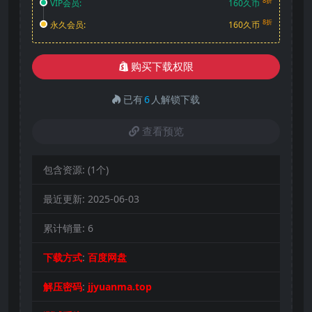
8折
VIP会员:
160久币
8折
永久会员:
160久币
购买下载权限
已有
6
人解锁下载
查看预览
包含资源:
(1个)
最近更新:
2025-06-03
累计销量:
6
下载方式
:
百度网盘
解压密码
:
jjyuanma.top