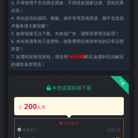
3. 不得使用于非法商业用途，不得违反国家法律。否则后果
自负！
4. 本站提供的源码、模板、插件等等其他资源，都不包含技
术服务请大家谅解！
5. 如有链接无法下载、失效或广告，请联系管理员处理！
6. 本站资源售价只是赞助，收取费用仅维持本站的日常运营
所需！
7. 如遇到加密压缩包，请使用
360压缩
解压,如遇到无法解压
的请联系管理员！
下载
本资源需权限下载
200
久币
VIP折扣
普通用户:
200久币