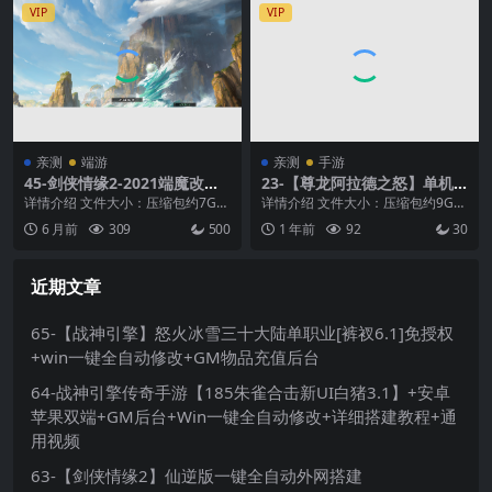
VIP
VIP
亲测
端游
亲测
手游
45-剑侠情缘2-2021端魔改版
23-【尊龙阿拉德之怒】单机
+虚拟单机搭建+服务端+客户
版60帧 +带女鬼剑圣职者+网
详情介绍 文件大小：压缩包约7G
详情介绍 文件大小：压缩包约9G
端+高清大屏+视频教程
页GM物品+虚拟机一键端+视
支持系统：win7、win10、win11
支持系统：win7、win10、win11
6 月前
309
500
1 年前
92
30
频教程
硬...
硬...
近期文章
65-【战神引擎】怒火冰雪三十大陆单职业[裤衩6.1]免授权
+win一键全自动修改+GM物品充值后台
64-战神引擎传奇手游【185朱雀合击新UI白猪3.1】+安卓
苹果双端+GM后台+Win一键全自动修改+详细搭建教程+通
用视频
63-【剑侠情缘2】仙逆版一键全自动外网搭建