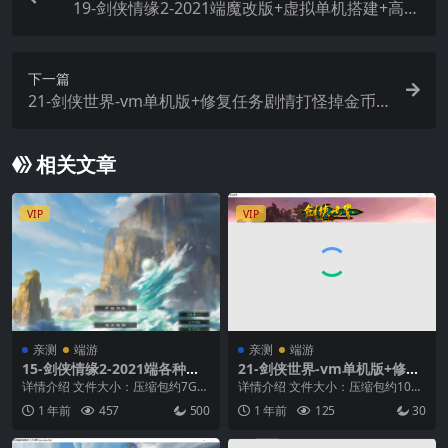
19-剑侠情缘2-2021端魔改版+虚拟单机搭建+高清
大屏+视频教程
下一篇
21-剑侠世界-vm单机版+修复任务剧情打怪掉金币
+商城直接买怀旧网游单+视频搭建
相关文章
VIP
VIP
亲测
端游
亲测
端游
15-剑侠情缘2-2021端各种修
21-剑侠世界-vm单机版+修复
复完善+虚拟机单机端+外网服
任务剧情打怪掉金币+商城直
详情介绍 文件大小：压缩包约7G
详情介绍 文件大小：压缩包约10G
务端整理+文本教程+视频教程
接买怀旧网游单+视频搭建
支持系统：win7、win10、win11
支持系统：win7、win10、win11 ...
1 年前
457
500
1 年前
125
30
硬...