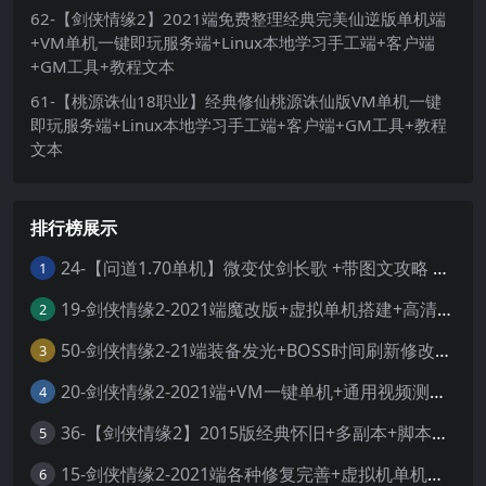
62-【剑侠情缘2】2021端免费整理经典完美仙逆版单机端
+VM单机一键即玩服务端+Linux本地学习手工端+客户端
+GM工具+教程文本
61-【桃源诛仙18职业】经典修仙桃源诛仙版VM单机一键
即玩服务端+Linux本地学习手工端+客户端+GM工具+教程
文本
排行榜展示
24-【问道1.70单机】微变仗剑长歌 +带图文攻略 +丰富时装称号坐骑 +GM工具 +虚拟机一键端 +视频安装教学
1
19-剑侠情缘2-2021端魔改版+虚拟单机搭建+高清大屏+视频教程
2
50-剑侠情缘2-21端装备发光+BOSS时间刷新修改+外网服务端整理+一键虚拟机+服务端+客户端+工具
3
20-剑侠情缘2-2021端+VM一键单机+通用视频测试教程
4
36-【剑侠情缘2】2015版经典怀旧+多副本+脚本修复+GM工具+视频安装教程+虚拟机一键端
5
15-剑侠情缘2-2021端各种修复完善+虚拟机单机端+外网服务端整理+文本教程+视频教程
6