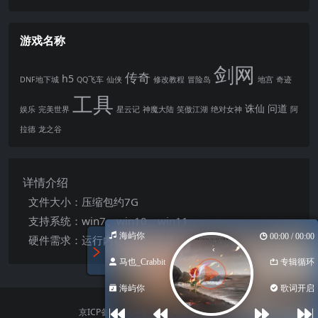
游戏名称
剑网
传奇
h5
DNF地下城
QQ飞车
仙侠
修改教程
冒险岛
地宫
奇迹
工具
诛仙
问道
娱乐
完美世界
星云记
神魔大陆
笑傲江湖
绝对女神
阿
拉德
龙之谷
详情介绍
文件大小：压缩包约7G
支持系统：win7、win10、win11
海屿你
00:00 / 00:00
硬件需求：运行内存8G +4核及以上CPU
马也_Crabbit
专辑循环
海屿你
歌词开启
Copyright © 2023
京ICP备000564号-1
京公网安备 54489000