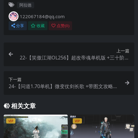
阿拉德
122067184@qq.com
分享
收藏
点赞(
0
)
上一篇
22-【笑傲江湖OL256】超改帝魂单机版 +三十阶强
力装备 +单人副本 +40级开始跳过新手期 +GM物品
后台
下一篇
24-【问道1.70单机】微变仗剑长歌 +带图文攻略
+丰富时装称号坐骑 +GM工具 +虚拟机一键端 +视
频安装教学
相关文章
VIP
VIP