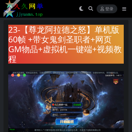
登录
23-【尊龙阿拉德之怒】单机版
60帧 +带女鬼剑圣职者+网页
GM物品+虚拟机一键端+视频教
程