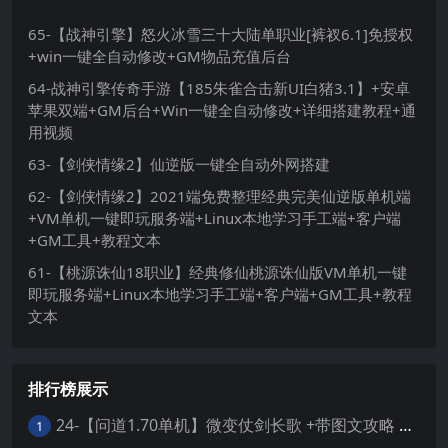
65-【战神引擎】怒火冰雪三十大陆单职业[裤衩6.1]免授权
+win一键全自动修改+GM物品充值后台
64-战神引擎传奇手游【185朱雀合击新UI白猪3.1】+安卓
苹果双端+GM后台+Win一键全自动修改+详细搭建教程+通
用视频
63-【剑侠情缘2】仙逆版一键全自动外网搭建
62-【剑侠情缘2】2021端免费整理经典完美仙逆版单机端
+VM单机一键即玩服务端+Linux本地学习手工端+客户端
+GM工具+教程文本
61-【桃源诛仙18职业】经典修仙桃源诛仙版VM单机一键
即玩服务端+Linux本地学习手工端+客户端+GM工具+教程
文本
排行榜展示
24-【问道1.70单机】微变仗剑长歌 +带图文攻略 +丰富时装称号坐骑 +GM工具 +虚拟机一键端 +视频安装教学
1