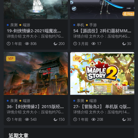
亲测
端游
单机
手游
19-剑侠情缘2-2021端魔改版
54【源战役】2科幻题材MMO
+虚拟单机搭建+高清大屏+视
冒险游戏VM单机一键端+LIN
详情介绍 文件大小：压缩包约7G
详情介绍 文件大小：压缩包约4G
频教程
UX本地学习手工端+视频教程
支持系统：win7、win10、win11
支持系统：win10 硬件需求：运行
1 年前
806
200
3 月前
17
30
+gm后台
硬...
内存8G ...
VIP
VIP
亲测
端游
亲测
端游
36-【剑侠情缘2】2015版经典
27-【冒险岛2】 单机版 Q版俯
怀旧+多副本+脚本修复+GM工
视角3D网单+ 带GM命令物品I
详情介绍 文件大小：压缩包约7G
详情介绍 文件大小：压缩包约14G
具+视频安装教程+虚拟机一键
D可发物品道具免虚拟机一键
支持系统：win7、win10、win11
支持系统：win7、win10、win11 ...
1 年前
543
150
1 年前
208
30
端
端
硬...
近期文章