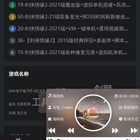
19-剑侠情缘2-2021端魔改版+虚拟单机搭建+高清大屏+视频教程
2
50-剑侠情缘2-21端装备发光+BOSS时间刷新修改+外网服务端整理+一键虚拟机+服务端+客户端+工具
3
20-剑侠情缘2-2021端+VM一键单机+通用视频测试教程
4
36-【剑侠情缘2】2015版经典怀旧+多副本+脚本修复+GM工具+视频安装教程+虚拟机一键端
5
15-剑侠情缘2-2021端各种修复完善+虚拟机单机端+外网服务端整理+文本教程+视频教程
6
游戏名称
剑网
传奇
h5
DNF地下城
QQ飞车
仙侠
修改教程
冒险岛
地宫
奇迹
海屿你
00:00 / 00:00
工具
诛仙
问道
娱乐
完美世界
星云记
神魔大陆
笑傲江湖
绝对女神
阿
马也_Crabbit
专辑循环
拉德
龙之谷
海屿你
歌词开启
详情介绍