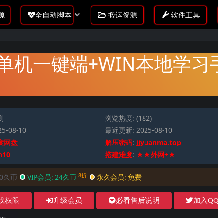
源
全自动脚本
搬运资源
软件工具
VM单机一键端+WIN本地学习
测
浏览热度: (182)
5-08-10
最近更新: 2025-08-10
度网盘
解压密码
:
jjyuanma.top
n10
搭建难度
:
★★外网+★
8折
30久币
VIP会员:
24久币
永久会员:
免费
载权限
升级会员
必看售后说明
加入Q