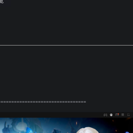
览
=================================