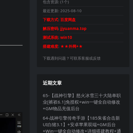
包含资源:
(1个)
最近更新:
2025-08-10
下载方式
:
百度网盘
解压密码
:
jjyuanma.top
测试系统
:
win10
搭建难度
:
★★外网+★
下载遇到问题？可联系客服或反馈
近期文章
65-【战神引擎】怒火冰雪三十大陆单职
业[裤衩6.1]免授权+win一键全自动修改
+GM物品充值后台
64-战神引擎传奇手游【185朱雀合击新
UI白猪3.1】+安卓苹果双端+GM后台
+Win一键全自动修改+详细搭建教程+通