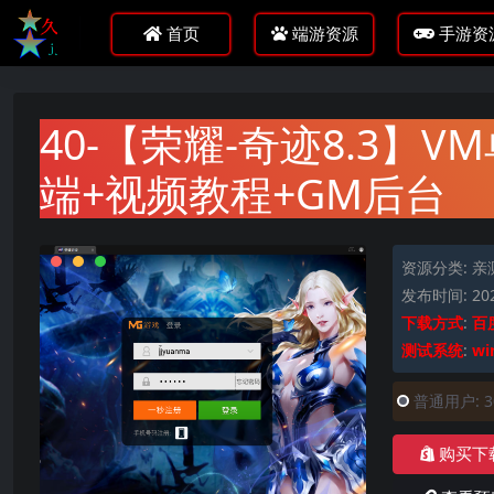
首页
端游资源
手游资
40-【荣耀-奇迹8.3】
端+视频教程+GM后台
资源分类:
亲
发布时间: 202
下载方式
:
百
测试系统
:
wi
普通用户:
购买下