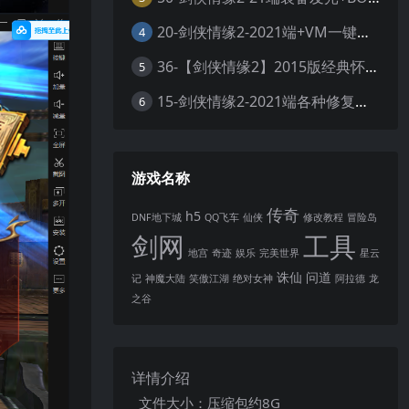
20-剑侠情缘2-2021端+VM一键单机+通用视频测试教程
4
36-【剑侠情缘2】2015版经典怀旧+多副本+脚本修复+GM工具+视频安装教程+虚拟机一键端
5
15-剑侠情缘2-2021端各种修复完善+虚拟机单机端+外网服务端整理+文本教程+视频教程
6
游戏名称
传奇
h5
DNF地下城
QQ飞车
仙侠
修改教程
冒险岛
剑网
工具
地宫
奇迹
娱乐
完美世界
星云
诛仙
问道
记
神魔大陆
笑傲江湖
绝对女神
阿拉德
龙
之谷
详情介绍
文件大小：压缩包约8G