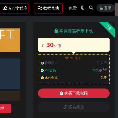
免费
登录
APP小程序
教程其他
下载
手工
本资源需权限下载
30
久币
VIP折扣
普通用户:
30久币
8折
VIP会员:
24久币
永久会员:
免费
购买下载权限
查看预览
Q群