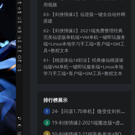
用视频
63-【剑侠情缘2】仙逆版一键全自动外网
搭建
62-【剑侠情缘2】2021端免费整理经典
完美仙逆版单机端+VM单机一键即玩服务
端+Linux本地学习手工端+客户端+GM工
具+教程文本
61-【桃源诛仙18职业】经典修仙桃源诛
仙版VM单机一键即玩服务端+Linux本地
学习手工端+客户端+GM工具+教程文本
排行榜展示
24-【问道1.70单机】微变仗剑长歌 +带图文攻略 +丰富时装称号坐骑 +GM工具 +虚拟机一键端 +视频安装教学
1
19-剑侠情缘2-2021端魔改版+虚拟单机搭建+高清大屏+视频教程
2
50-剑侠情缘2-21端装备发光+BOSS时间刷新修改+外网服务端整理+一键虚拟机+服务端+客户端+工具
3