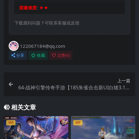
搭建难度
:
★★
下载遇到问题？可联系客服或反馈
122067184@qq.com
分享
收藏
点赞(
0
)
上一篇
64-战神引擎传奇手游【185朱雀合击新UI白猪3.1】
+安卓苹果双端+GM后台+Win一键全自动修改+详
细搭建教程+通用视频
相关文章
VIP
VIP