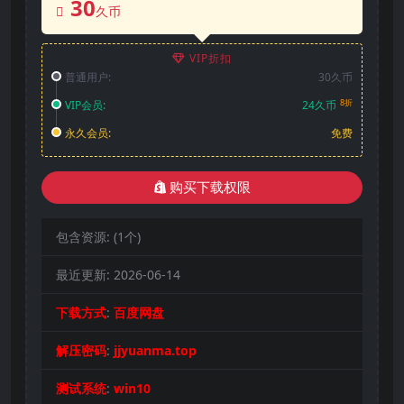
30
久币
VIP折扣
普通用户:
30久币
8折
VIP会员:
24久币
永久会员:
免费
购买下载权限
包含资源:
(1个)
最近更新:
2026-06-14
下载方式
:
百度网盘
解压密码
:
jjyuanma.top
测试系统
:
win10