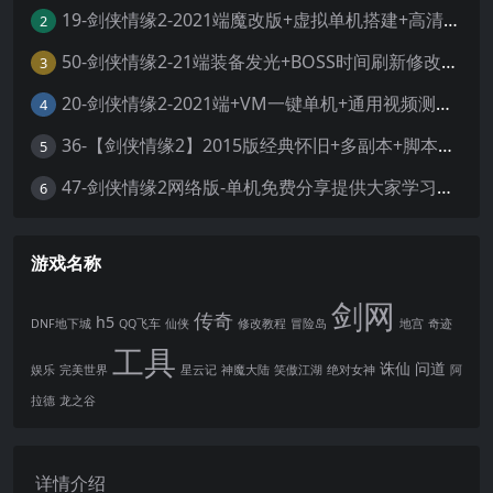
19-剑侠情缘2-2021端魔改版+虚拟单机搭建+高清大屏+视频教程
2
50-剑侠情缘2-21端装备发光+BOSS时间刷新修改+外网服务端整理+一键虚拟机+服务端+客户端+工具
3
20-剑侠情缘2-2021端+VM一键单机+通用视频测试教程
4
36-【剑侠情缘2】2015版经典怀旧+多副本+脚本修复+GM工具+视频安装教程+虚拟机一键端
5
47-剑侠情缘2网络版-单机免费分享提供大家学习体验
6
游戏名称
剑网
传奇
h5
DNF地下城
QQ飞车
仙侠
修改教程
冒险岛
地宫
奇迹
工具
诛仙
问道
娱乐
完美世界
星云记
神魔大陆
笑傲江湖
绝对女神
阿
拉德
龙之谷
详情介绍