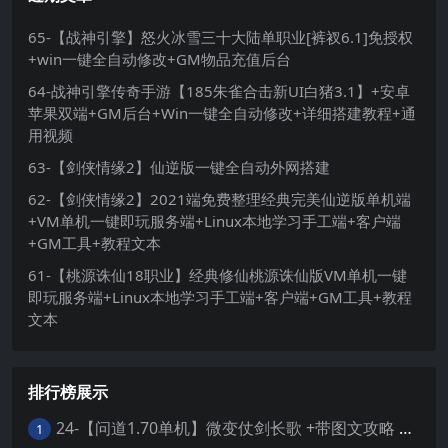
65-【战神引擎】怒火冰雪三十大陆单职业[裤衩6.1]免授权
+win一键全自动修改+GM物品充值后台
64-战神引擎传奇手游【185朱雀合击新UI白猪3.1】+安卓
苹果双端+GM后台+Win一键全自动修改+详细搭建教程+通
用视频
63-【剑侠情缘2】仙逆版一键全自动外网搭建
62-【剑侠情缘2】2021端免费整理经典完美仙逆版单机端
+VM单机一键即玩服务端+Linux本地学习手工端+客户端
+GM工具+教程文本
61-【桃源诛仙18职业】经典修仙桃源诛仙版VM单机一键
即玩服务端+Linux本地学习手工端+客户端+GM工具+教程
文本
排行榜展示
24-【问道1.70单机】微变仗剑长歌 +带图文攻略 +丰富时装称号坐骑 +GM工具 +虚拟机一键端 +视频安装教学
1