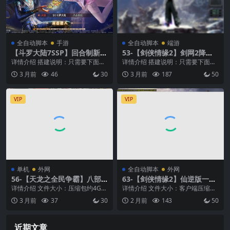
全自动脚本
手游
全自动脚本
端游
【斗罗大陆7SSP】回合制新斗
53-【剑侠情缘2】剑网2降龙
罗7SSPVM+GM授权后台+运
版+Linux系统+工具+注册网站
详情介绍 搭建说明：只需要下面一
详情介绍 搭建说明：只需要下面一
营后台
+客户端+一键全自动搭建脚本
条命令，全程自动搭建游戏 支持系
条命令，全程自动搭建游戏 支持系
3 月前
46
30
3 月前
187
50
统：centos...
统：centos...
VIP
VIP
单机
外网
全自动脚本
外网
56-【天龙之全民争霸】八部
63-【剑侠情缘2】仙逆版一键
天龙怀旧版本+VM单机一键端
全自动外网搭建
详情介绍 文件大小：压缩包约4G
详情介绍 文件大小：客户端压缩包
+Linux本地学习手工端+语音
支持系统：win7、win10、win11
约2G 支持系统：win7、win10、wi
3 月前
37
30
2 月前
143
50
视频教程+GM工具
硬...
n1...
近期文章