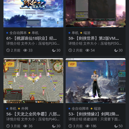
全自动脚本
单机
单机
端游
61-【桃源诛仙18职业】经典
59-【剑侠世界】第2版VM虚
修仙桃源诛仙版VM单机一键
拟机+外网+内置GM后台发金
详情介绍 文件大小：压缩包约3G
详情介绍 文件大小：压缩包约5G
即玩服务端+Linux本地学习手
币+视频教学
支持系统：win7、win10、win11
支持系统：win7、win10、win11
2 月前
33
30
2 月前
54
30
工端+客户端+GM工具+教程文
硬...
硬...
本
VIP
VIP
单机
外网
全自动脚本
端游
56-【天龙之全民争霸】八部
53-【剑侠情缘2】剑网2降龙
天龙怀旧版本+VM单机一键端
版+Linux系统+工具+注册网站
详情介绍 文件大小：压缩包约4G
详情介绍 搭建说明：只需要下面一
+Linux本地学习手工端+语音
+客户端+一键全自动搭建脚本
支持系统：win7、win10、win11
条命令，全程自动搭建游戏 支持系
3 月前
36
30
3 月前
186
50
视频教程+GM工具
硬...
统：centos...