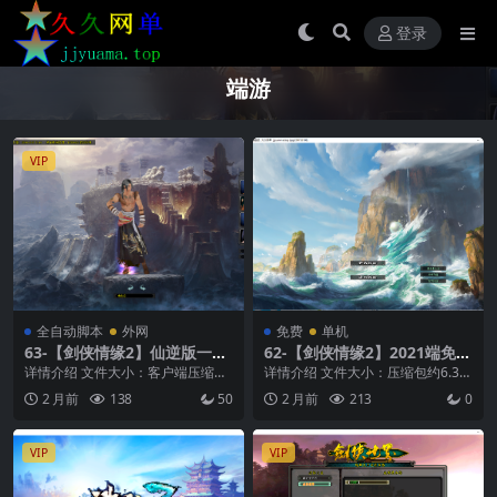
登录
端游
VIP
全自动脚本
外网
免费
单机
63-【剑侠情缘2】仙逆版一键
62-【剑侠情缘2】2021端免费
全自动外网搭建
整理经典完美仙逆版单机端+V
详情介绍 文件大小：客户端压缩包
详情介绍 文件大小：压缩包约6.3G
M单机一键即玩服务端+Linux
约2G 支持系统：win7、win10、wi
支持系统：win7、win10、win11...
2 月前
138
50
2 月前
213
0
本地学习手工端+客户端+GM
n1...
工具+教程文本
VIP
VIP