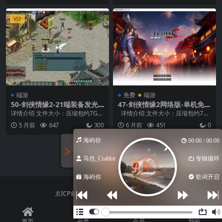
VIP
端游
免费
端游
50-剑侠情缘2-21端装备发光+
47-剑侠情缘2网络版-单机免费
BOSS时间刷新修改+外网服务
分享提供大家学习体验
详情介绍 文件大小：压缩包约7G
详情介绍 文件大小：压缩包约7G
端整理+一键虚拟机+服务端
支持系统：win7、win10、win11
支持系统：win7、win10、...
5 月前
647
300
6 月前
451
0
+客户端+工具
硬...
海屿你
00:00 / 00:00
加载更多
马也_Crabbit
专辑循环
海屿你
歌词开启
Copyright © 2023
京ICP备000564号-1
京公网安备 54489000
首页
分类
会员
我的