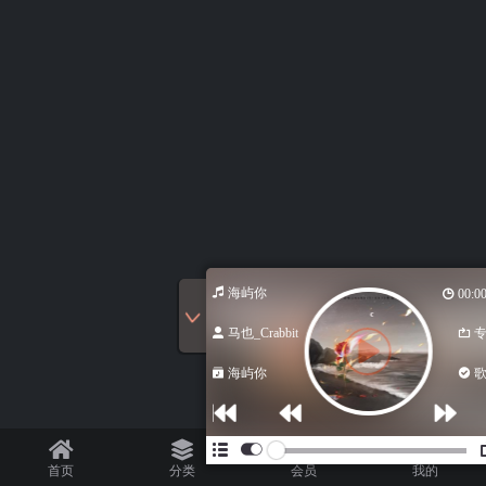
海屿你
00:00 / 00:0
马也_Crabbit
专辑循
海屿你
歌词开
首页
分类
会员
我的