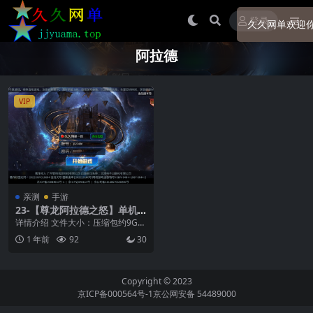
登录
久久网单欢迎你
阿拉德
VIP
亲测
手游
23-【尊龙阿拉德之怒】单机
版60帧 +带女鬼剑圣职者+网
详情介绍 文件大小：压缩包约9G
页GM物品+虚拟机一键端+视
支持系统：win7、win10、win11
1 年前
92
30
频教程
硬...
Copyright © 2023
京ICP备000564号-1
京公网安备 54489000